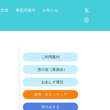
X
地支援
事業所案内
お知らせ
Instagram
ご利用案内
杏の会（家族会）
おあしす通信
採用・ボランティア
寄付をする