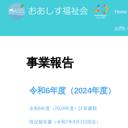
Skip
to
Home
content
お問
事業報告
令和6年度（2024年度）
令和6年度（2024年度）計算書類
現況報告書（令和7年4月1日現在）