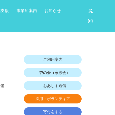
X
地支援
事業所案内
お知らせ
Instagram
ご利用案内
杏の会（家族会）
設備
おあしす通信
採用・ボランティア
寄付をする