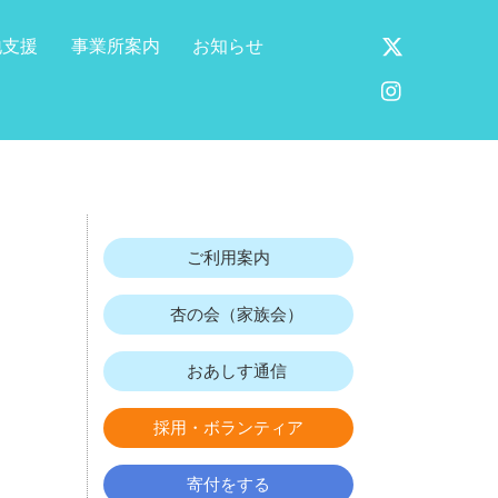
X
地支援
事業所案内
お知らせ
Instagram
ご利用案内
杏の会（家族会）
おあしす通信
採用・ボランティア
寄付をする