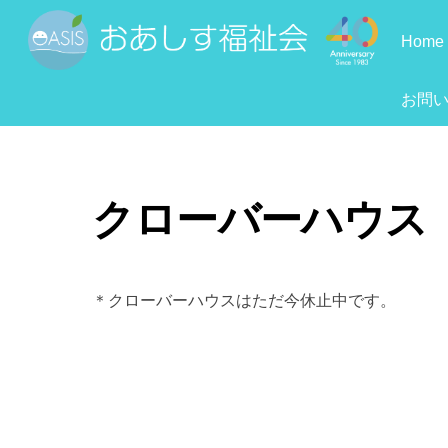
Skip
to
Home
content
お問
クローバーハウス
＊クローバーハウスはただ今休止中です。