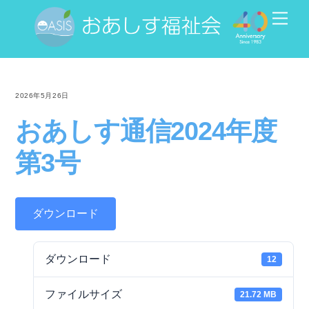
Skip
Men
to
content
2026年5月26日
おあしす通信2024年度
第3号
ダウンロード
ダウンロード
12
ファイルサイズ
21.72 MB