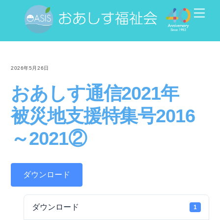
Skip
Men
to
content
2026年5月26日
おあしす通信2021年
被災地支援特集号2016
～2021②
ダウンロード
ダウンロード
1