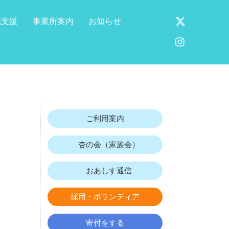
X
地支援
事業所案内
お知らせ
Instagram
ご利用案内
杏の会（家族会）
おあしす通信
採用・ボランティア
寄付をする