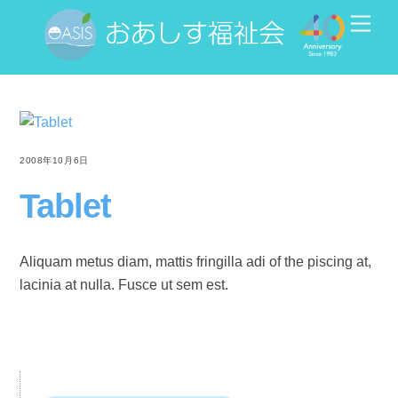
Skip
Men
to
content
2008年10月6日
Tablet
Aliquam metus diam, mattis fringilla adi of the piscing at,
lacinia at nulla. Fusce ut sem est.